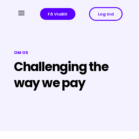
a
Få ViaBill
Log ind
OM OS
Challenging the
way we pay