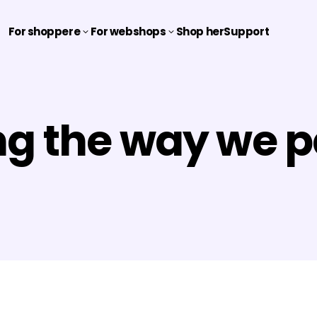
For shoppere
For webshops
Shop her
Support
3
3
ng the way we 