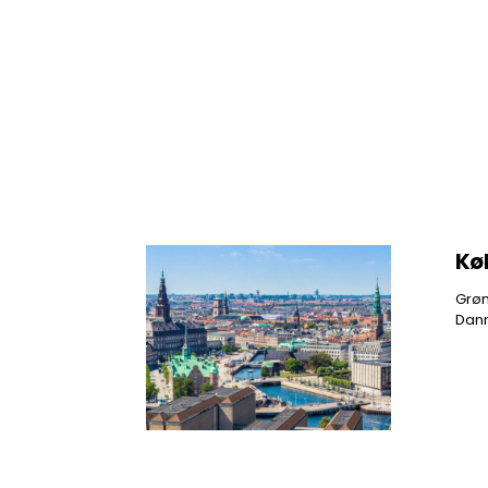
Kø
Grøn
Dan