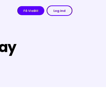
Få ViaBill
Log ind
pay