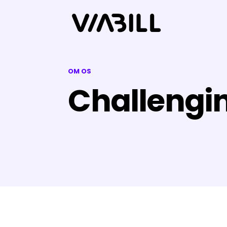
OM OS
Challengi