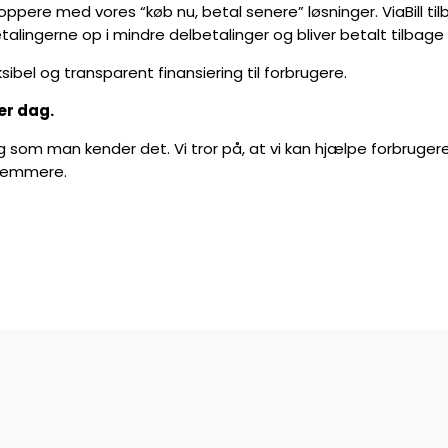
hoppere med vores “køb nu, betal senere” løsninger. ViaBill ti
betalingerne op i mindre delbetalinger og bliver betalt tilba
ksibel og transparent finansiering til forbrugere.
er dag.
g som man kender det. Vi tror på, at vi kan hjælpe forbrugere
 nemmere.