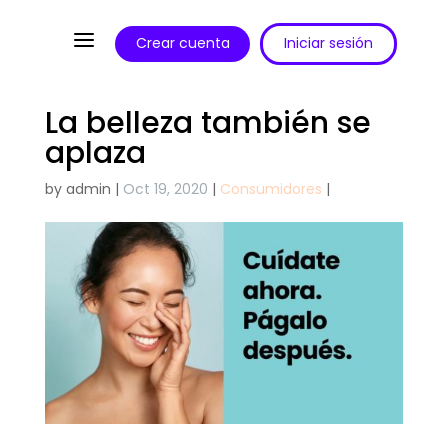
a
Crear cuenta
Iniciar sesión
La belleza también se
aplaza
by
admin
|
Oct 19, 2020
|
Consumidores
|