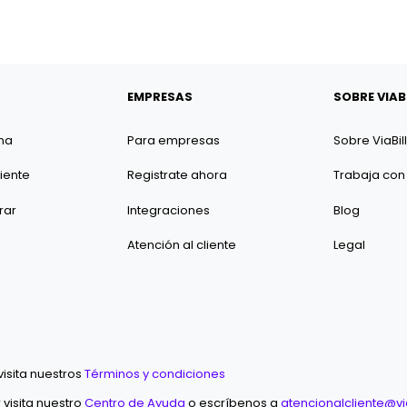
EMPRESAS
SOBRE VIAB
na
Para empresas
Sobre ViaBill
liente
Registrate ahora
Trabaja con
rar
Integraciones
Blog
Atención al cliente
Legal
isita nuestros
Términos y condiciones
visita nuestro
Centro de Ayuda
o escríbenos a
atencionalcliente@via