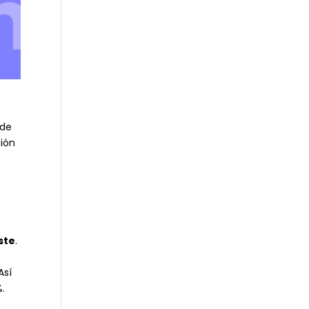
 de
ción
ste
.
Así
%.