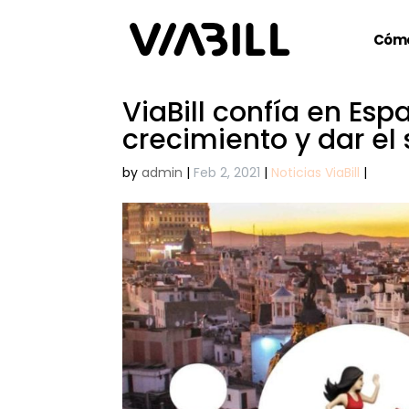
Cómo
ViaBill confía en Esp
crecimiento y dar el 
by
admin
|
Feb 2, 2021
|
Noticias ViaBill
|