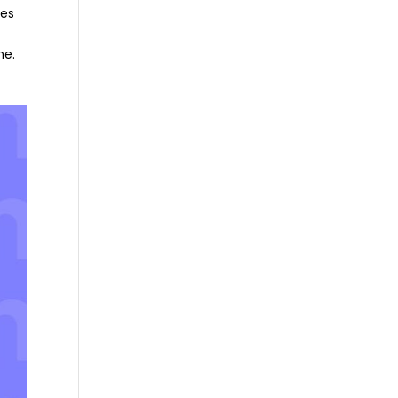
nes
ne.