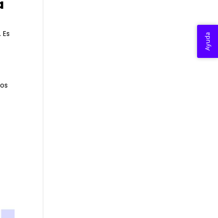
a
 Es
Ayuda
ros