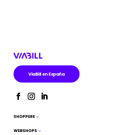
ViaBill en España
SHOPPERE
3
WEBSHOPS
3