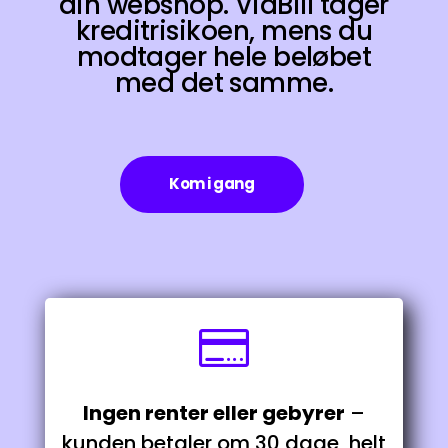
din webshop. ViaBill tager
kreditrisikoen, mens du
modtager hele beløbet
med det samme.
Kom i gang

Ingen renter eller gebyrer
–
kunden betaler om 30 dage, helt