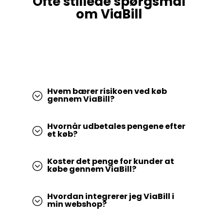
Ofte stillede spørgsmål
om ViaBill
Hvem bærer risikoen ved køb
;
gennem ViaBill?
Hvornår udbetales pengene efter
;
et køb?
Koster det penge for kunder at
;
købe gennem ViaBill?
Hvordan integrerer jeg ViaBill i
;
min webshop?