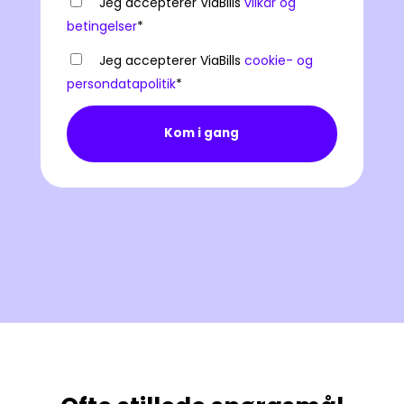
Jeg accepterer ViaBills
vilkår og
betingelser
*
Jeg accepterer ViaBills
cookie- og
persondatapolitik
*